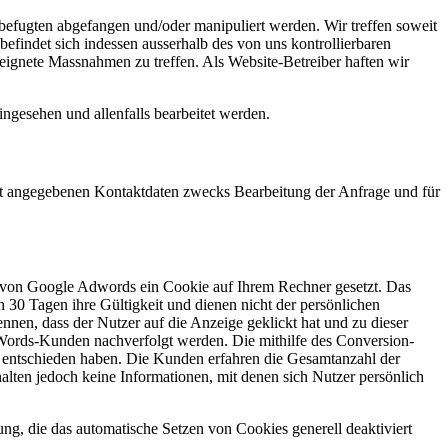
efugten abgefangen und/oder manipuliert werden. Wir treffen soweit
efindet sich indessen ausserhalb des von uns kontrollierbaren
geeignete Massnahmen zu treffen. Als Website-Betreiber haften wir
gesehen und allenfalls bearbeitet werden.
t angegebenen Kontaktdaten zwecks Bearbeitung der Anfrage und für
d von Google Adwords ein Cookie auf Ihrem Rechner gesetzt. Das
 30 Tagen ihre Gültigkeit und dienen nicht der persönlichen
nnen, dass der Nutzer auf die Anzeige geklickt hat und zu dieser
dWords-Kunden nachverfolgt werden. Die mithilfe des Conversion-
g entschieden haben. Die Kunden erfahren die Gesamtanzahl der
alten jedoch keine Informationen, mit denen sich Nutzer persönlich
ng, die das automatische Setzen von Cookies generell deaktiviert