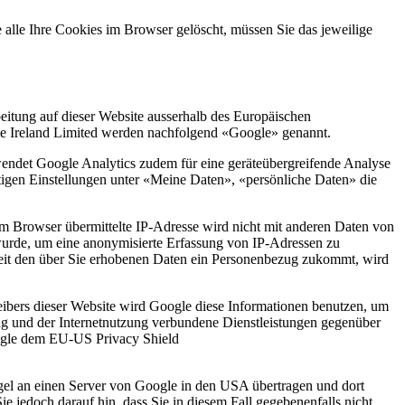
 alle Ihre Cookies im Browser gelöscht, müssen Sie das jeweilige
eitung auf dieser Website ausserhalb des Europäischen
le Ireland Limited werden nachfolgend «Google» genannt.
rwendet Google Analytics zudem für eine geräteübergreifende Analyse
tigen Einstellungen unter «Meine Daten», «persönliche Daten» die
m Browser übermittelte IP-Adresse wird nicht mit anderen Daten von
wurde, um eine anonymisierte Erfassung von IP-Adressen zu
weit den über Sie erhobenen Daten ein Personenbezug zukommt, wird
eibers dieser Website wird Google diese Informationen benutzen, um
ng und der Internetnutzung verbundene Dienstleistungen gegenüber
oogle dem EU-US Privacy Shield
gel an einen Server von Google in den USA übertragen und dort
e jedoch darauf hin, dass Sie in diesem Fall gegebenenfalls nicht