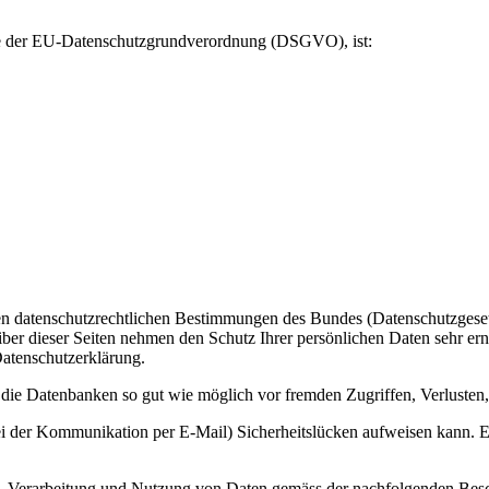
ere der EU-Datenschutzgrundverordnung (DSGVO), ist:
en datenschutzrechtlichen Bestimmungen des Bundes (Datenschutzgeset
iber dieser Seiten nehmen den Schutz Ihrer persönlichen Daten sehr er
Datenschutzerklärung.
ie Datenbanken so gut wie möglich vor fremden Zugriffen, Verlusten,
ei der Kommunikation per E-Mail) Sicherheitslücken aufweisen kann. Ei
ng, Verarbeitung und Nutzung von Daten gemäss der nachfolgenden Besc