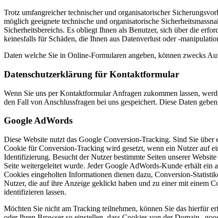
Trotz umfangreicher technischer und organisatorischer Sicherungsvo
möglich geeignete technische und organisatorische Sicherheitsmassna
Sicherheitsbereichs. Es obliegt Ihnen als Benutzer, sich über die er
keinesfalls für Schäden, die Ihnen aus Datenverlust oder -manipulati
Daten welche Sie in Online-Formularen angeben, können zwecks Auftr
Datenschutzerklärung für Kontaktformular
Wenn Sie uns per Kontaktformular Anfragen zukommen lassen, werde
den Fall von Anschlussfragen bei uns gespeichert. Diese Daten geben 
Google AdWords
Diese Website nutzt das Google Conversion-Tracking. Sind Sie über 
Cookie für Conversion-Tracking wird gesetzt, wenn ein Nutzer auf ein
Identifizierung. Besucht der Nutzer bestimmte Seiten unserer Website
Seite weitergeleitet wurde. Jeder Google AdWords-Kunde erhält ein
Cookies eingeholten Informationen dienen dazu, Conversion-Statisti
Nutzer, die auf ihre Anzeige geklickt haben und zu einer mit einem C
identifizieren lassen.
Möchten Sie nicht am Tracking teilnehmen, können Sie das hierfür erf
oder Ihren Browser so einstellen, dass Cookies von der Domain „goo