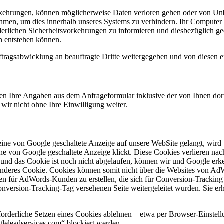
rkehrungen, können möglicherweise Daten verloren gehen oder von Unb
hmen, um dies innerhalb unseres Systems zu verhindern. Ihr Computer b
forderlichen Sicherheitsvorkehrungen zu informieren und diesbezüglich 
on entstehen können.
agsabwicklung an beauftragte Dritte weitergegeben und von diesen ein
n Ihre Angaben aus dem Anfrageformular inklusive der von Ihnen dor
wir nicht ohne Ihre Einwilligung weiter.
eine von Google geschaltete Anzeige auf unsere WebSite gelangt, wir
e von Google geschaltete Anzeige klickt. Diese Cookies verlieren nach
 und das Cookie ist noch nicht abgelaufen, können wir und Google erke
 anderes Cookie. Cookies können somit nicht über die Websites von A
ken für AdWords-Kunden zu erstellen, die sich für Conversion-Trackin
onversion-Tracking-Tag versehenen Seite weitergeleitet wurden. Sie erh
orderliche Setzen eines Cookies ablehnen – etwa per Browser-Einstellu
gleleadservices.com“ blockiert werden.