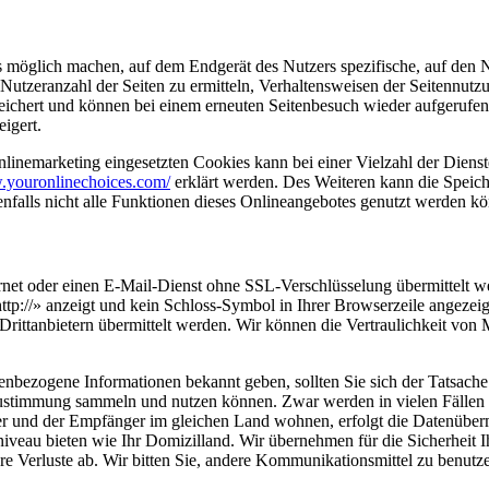
s möglich machen, auf dem Endgerät des Nutzers spezifische, auf den 
Nutzeranzahl der Seiten zu ermitteln, Verhaltensweisen der Seitennutz
eichert und können bei einem erneuten Seitenbesuch wieder aufgerufen
igert.
inemarketing eingesetzten Cookies kann bei einer Vielzahl der Dienste
.youronlinechoices.com/
erklärt werden. Des Weiteren kann die Speich
enfalls nicht alle Funktionen dieses Onlineangebotes genutzt werden k
ternet oder einen E-Mail-Dienst ohne SSL-Verschlüsselung übermittelt w
tp://» anzeigt und kein Schloss-Symbol in Ihrer Browserzeile angezeig
ittanbietern übermittelt werden. Wir können die Vertraulichkeit von M
nbezogene Informationen bekannt geben, sollten Sie sich der Tatsache b
Zustimmung sammeln und nutzen können. Zwar werden in vielen Fällen die
und der Empfänger im gleichen Land wohnen, erfolgt die Datenübermi
tzniveau bieten wie Ihr Domizilland. Wir übernehmen für die Sicherheit 
e Verluste ab. Wir bitten Sie, andere Kommunikationsmittel zu benutze