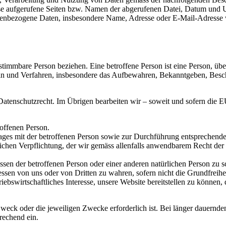
e aufgerufene Seiten bzw. Namen der abgerufenen Datei, Datum und Uh
nenbezogene Daten, insbesondere Name, Adresse oder E-Mail-Adresse w
stimmbare Person beziehen. Eine betroffene Person ist eine Person, üb
 und Verfahren, insbesondere das Aufbewahren, Bekanntgeben, Besch
 Datenschutzrecht. Im Übrigen bearbeiten wir – soweit und sofern d
roffenen Person.
trages mit der betroffenen Person sowie zur Durchführung entsprechend
htlichen Verpflichtung, der wir gemäss allenfalls anwendbarem Recht d
ssen der betroffenen Person oder einer anderen natürlichen Person zu s
ressen von uns oder von Dritten zu wahren, sofern nicht die Grundfreih
iebswirtschaftliches Interesse, unsere Website bereitstellen zu können,
 Zweck oder die jeweiligen Zwecke erforderlich ist. Bei länger dauern
rechend ein.