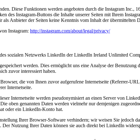
unden. Diese Funktionen werden angeboten durch die Instagram Inc., 
en des Instagram-Buttons die Inhalte unserer Seiten mit Ihrem Instag
r als Anbieter der Seiten keine Kenntnis vom Inhalt der übermittelten
 von Instagram:
http://instagram.com/about/legal/privacy/
des sozialen Netzwerks LinkedIn der LinkedIn Ireland Unlimited Compa
espeichert werden. Dies ermöglicht uns eine Analyse der Benutzung der
ich zuvor interessiert haben.
Browser, die von Ihnen zuvor aufgerufene Internetseite (Referrer-UR
er Internetseite.
eser Internetseite werden pseudonymisiert an einen Server von Linked
 Die oben genannten Daten werden vielmehr nur demjenigen zugeordnet,
at oder ein LinkedIn-Konto hat.
stellung Ihrer Browser-Software verhindern; wir weisen Sie jedoch dara
n. Der Nutzung Ihrer Daten können sie auch direkt bei LinkedIn wider