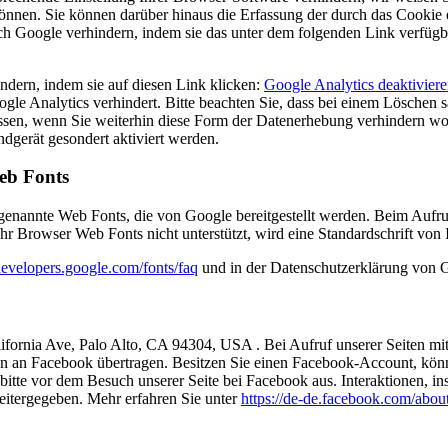
önnen. Sie können darüber hinaus die Erfassung der durch das Cookie 
ch Google verhindern, indem sie das unter dem folgenden Link verfügb
dern, indem sie auf diesen Link klicken:
Google Analytics deaktivier
gle Analytics verhindert. Bitte beachten Sie, dass bei einem Löschen
müssen, wenn Sie weiterhin diese Form der Datenerhebung verhindern w
dgerät gesondert aktiviert werden.
eb Fonts
 genannte Web Fonts, die von Google bereitgestellt werden. Beim Aufruf
r Browser Web Fonts nicht unterstützt, wird eine Standardschrift von
/developers.google.com/fonts/faq
und in der Datenschutzerklärung von 
ifornia Ave, Palo Alto, CA 94304, USA . Bei Aufruf unserer Seiten m
en an Facebook übertragen. Besitzen Sie einen Facebook-Account, kö
itte vor dem Besuch unserer Seite bei Facebook aus. Interaktionen, 
eitergegeben. Mehr erfahren Sie unter
https://de-de.facebook.com/abou