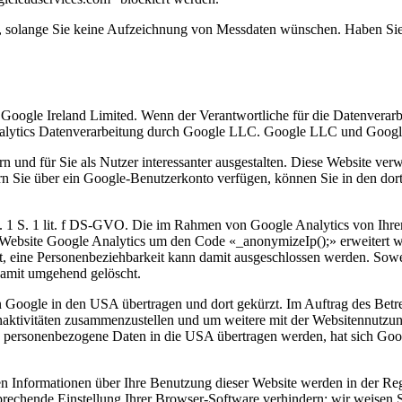
en, solange Sie keine Aufzeichnung von Messdaten wünschen. Haben Sie
Google Ireland Limited. Wenn der Verantwortliche für die Datenverarb
 Analytics Datenverarbeitung durch Google LLC. Google LLC und Goog
 und für Sie als Nutzer interessanter ausgestalten. Diese Website ve
rn Sie über ein Google-Benutzerkonto verfügen, können Sie in den dor
s. 1 S. 1 lit. f DS-GVO. Die im Rahmen von Google Analytics von Ihre
r Website Google Analytics um den Code «_anonymizeIp();» erweitert 
et, eine Personenbeziehbarkeit kann damit ausgeschlossen werden. So
damit umgehend gelöscht.
n Google in den USA übertragen und dort gekürzt. Im Auftrag des Betr
naktivitäten zusammenzustellen und um weitere mit der Websitennutzu
en personenbezogene Daten in die USA übertragen werden, hat sich G
n Informationen über Ihre Benutzung dieser Website werden in der Re
rechende Einstellung Ihrer Browser-Software verhindern; wir weisen Si