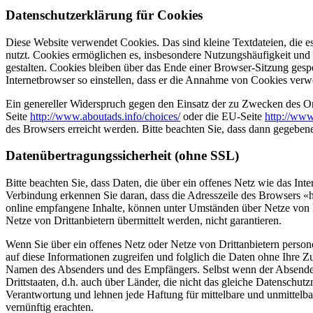
Datenschutzerklärung für Cookies
Diese Website verwendet Cookies. Das sind kleine Textdateien, die e
nutzt. Cookies ermöglichen es, insbesondere Nutzungshäufigkeit und 
gestalten. Cookies bleiben über das Ende einer Browser-Sitzung gesp
Internetbrowser so einstellen, dass er die Annahme von Cookies verwe
Ein genereller Widerspruch gegen den Einsatz der zu Zwecken des Onl
Seite
http://www.aboutads.info/choices/
oder die EU-Seite
http://www
des Browsers erreicht werden. Bitte beachten Sie, dass dann gegeben
Datenübertragungssicherheit (ohne SSL)
Bitte beachten Sie, dass Daten, die über ein offenes Netz wie das In
Verbindung erkennen Sie daran, dass die Adresszeile des Browsers «ht
online empfangene Inhalte, können unter Umständen über Netze von Dr
Netze von Drittanbietern übermittelt werden, nicht garantieren.
Wenn Sie über ein offenes Netz oder Netze von Drittanbietern persone
auf diese Informationen zugreifen und folglich die Daten ohne Ihre 
Namen des Absenders und des Empfängers. Selbst wenn der Absender 
Drittstaaten, d.h. auch über Länder, die nicht das gleiche Datenschu
Verantwortung und lehnen jede Haftung für mittelbare und unmittelbar
vernünftig erachten.